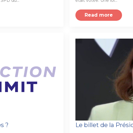
au SPD du…
était votée. Une loi…
Read more
es ?
Le billet de la Prés