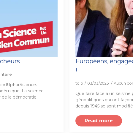
rcheurs
Européens, engageo
!
ntaire
tolb
03/03/2025
Aucun co
andUpForScience.
cadémique. La science
Que faire face à un séisme 
r de la démocratie.
géopolitiques qui ont faço
depuis 1945 se sont modifi
Read more