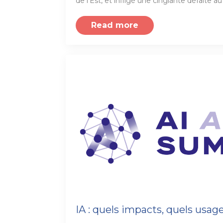
de l'Est, et infligé une cinglante défaite 
Read more
IA : quels impacts, quels usag