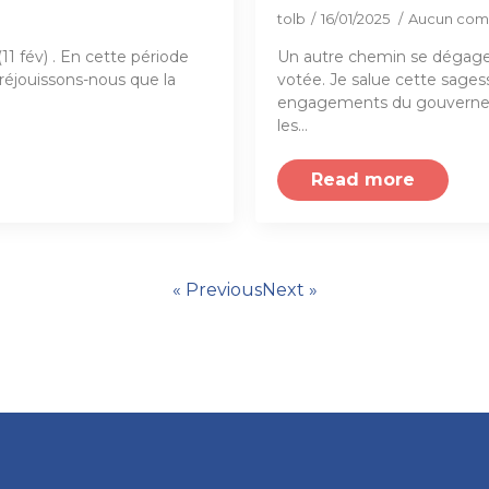
tolb
16/01/2025
Aucun com
11 fév) . En cette période
Un autre chemin se dégage.
réjouissons-nous que la
votée. Je salue cette sages
engagements du gouverneme
les…
Read more
« Previous
Next »