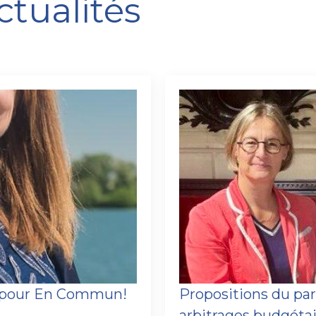
ctualités
e pour En Commun!
Propositions du pa
arbitrages budgéta